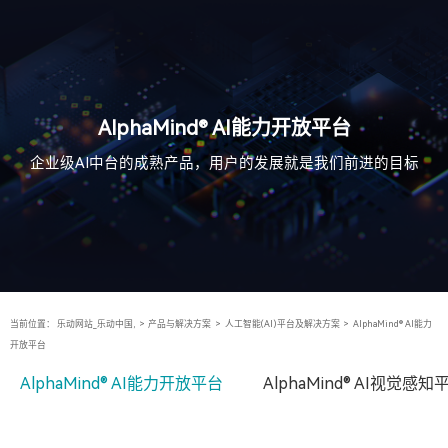
AlphaMind® AI能力开放平台
企业级AI中台的成熟产品，用户的发展就是我们前进的目标
当前位置：
乐动网站_乐动中国,
>
产品与解决方案
>
人工智能(AI)平台及解决方案
>
AlphaMind® AI能力
开放平台
AlphaMind® AI能力开放平台
AlphaMind® AI视觉感知