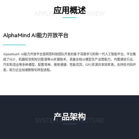
应用概述
APPLICATION OVERVIEW
AlphaMind AI能力开放平台
AlphaMind® AI能力开放平台是网思科技团队开发的基于深度学习的新一代人工智能平台。平台集
成了NLP、机器视觉和知识图谱等AI关键技术，具备全栈AI模型生产运营能力，内置通信行业、
汽车制造业等多种模型，配置简单、使用便捷、性能优异、GPU资源共享效率高，支持低代码开
发，助力企业加速数智化转型进程。
产品架构
SYSTEM ARCHITECTURE