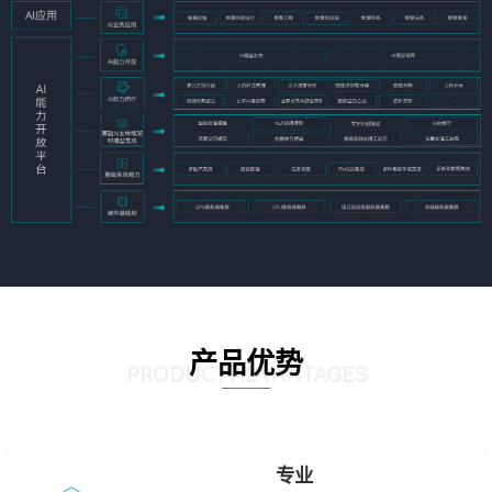
产品优势
PRODUCT ADVANTAGES
专业