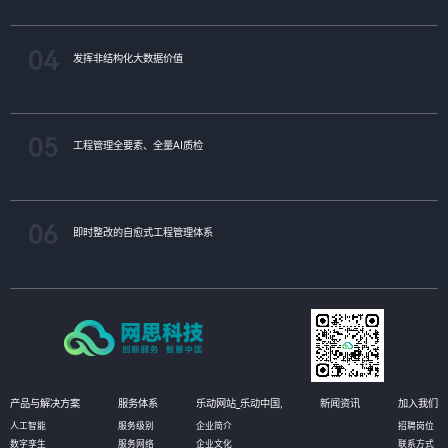
04
发挥非结构化大数据价值
05
工程管理全要素、全量AI质检
06
即时整改的自愈式工程管理体系
产品与解决方案
服务体系
乐动网站_乐动中国,
新闻资讯
加入我们
人工智能
服务级别
企业简介
招聘岗位
数字孪生
服务网络
企业文化
联系方式