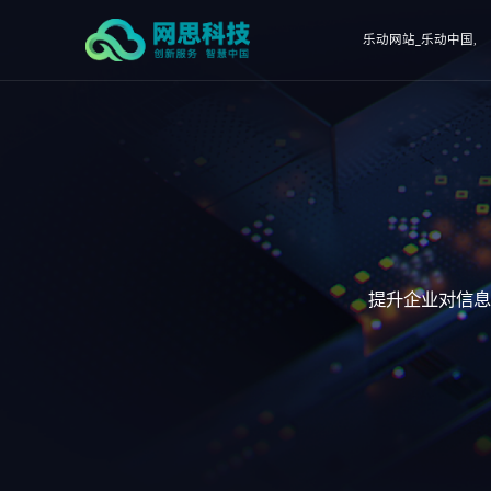
乐动网站_乐动中国,
提升企业对信息