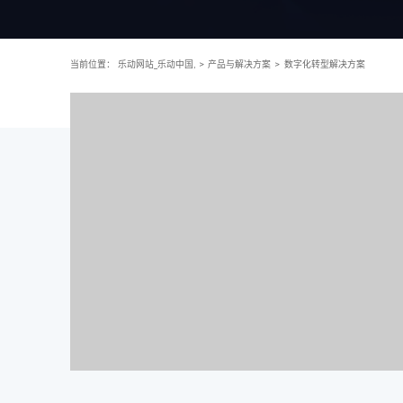
当前位置：
乐动网站_乐动中国,
>
产品与解决方案
>
数字化转型解决方案