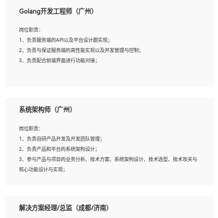
1、本科以上相关专业毕业，拥有三年以上相关数据工作经验经验。
Golang开发工程师（广州）
2、熟悉PostgreSQL、redis、MongoDB、ElasticSearch等开源数据库运维管理，拥
有开发经验优先。
岗位职责：
3、熟悉Oracle、MySQL、SQLServer中一种或多种优先。
1、负责服务端的API以及平台设计跟实现；
4、熟悉Hadoop、HBASE、Spark等大数据平台优先。
2、负责与保证服务端的高性能实现以及并发管理与控制；
5、熟悉linux或任意一种unix操作系统，如有较强操作系统侧工作经验者优先。
3、负责配合前端界面进行功能对接；
6、具备丰富的项目实施经验，较强的自我学习能力。
7、责任心强，为人友好，沟通能力强，具有良好的团队意识。
岗位要求：
1、本科及以上学历，计算机相关专业；
系统架构师（广州）
2、1年以上Golang开发工作经验，能独立完成相应项目开发；
3、基础扎实、熟悉数据结构与算法，熟悉多线程、多进程、IO复用等并发编程思维
岗位职责：
与实现，熟悉常用开源框架及设计模式；
1、负责自研产品开发及开发团队管理；
4、熟悉Golang、连接池、消息队列等组件使用、熟悉后端开发、测试、调试流程跟
2、负责产品和平台的系统架构设计；
工具使用；
3、参与产品与项目的业务分析、技术方案、系统架构设计、技术选型、技术攻关与
5、对技术有激情，喜欢钻研，能快速接受和掌握新技术，学习能力和工作责任心
核心功能设计与实现；
强，良好的沟通表达能力和团队协作能力。
4、根据业务及技术发展，做前瞻性的技术分析、研究及应用；
5、根据业务架构设计与业务需求，上接业务设计下接系统设计，编写系统概要设
计，指导技术骨干进行系统详细设计。
解决方案经理/总监（成都/济南）