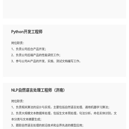
5、具备与多团队合作的经验，良好团队协作精神；
岗位要求：
1、全日制本科及以上学历，计算机相关专业毕业，一年以上前端开发工作经验；
2、熟练掌握HTML、CSS、JavaScript等web相关技术；
Python开发工程师
3、熟悉react/vue/angular任何一种前端框架，熟悉react优先；
4、熟悉webpack配置和git操作；
岗位职责：
5、善于沟通，具有团队意识；
1、负责公司后台产品开发；
2、负责公司后端产品的性能调优工作；
3、参与公司AI产品的开发、实施、测试文档编写工作。
岗位要求:
1、计算机相关专业，本科及以上学历，2年以上后端开发经验，有过运营商项目经
NLP自然语言处理工程师（济南）
验的更佳；
2、熟练python编程语言，熟悉服务端开发流程，熟悉常见的算法和数据结构；
岗位职责：
3、熟悉数据库开发，熟悉Mysql、Oracle、MongoDb数据库应用开发其中一种；
1、负责相关算法的设计与实现，主要包括自然语言处理、通用机器学习算法；
4、熟悉Python Wed框架（Django/Flask...）代码能力优秀，熟悉编码规范和具备
2、负责大规模文本数据库处理，包括生文本预处理，句法分析，命名实体识别，文
良好的文档编写能力）；
本分类与文本摘要生成；
5、沟通表达能力强，具备团队协作能力。
3、跟踪自然语言处理的前沿技术和业界先进的模型应用；