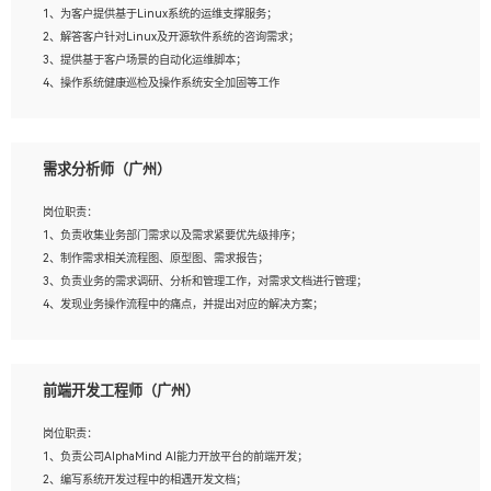
1、为客户提供基于Linux系统的运维支撑服务；
5、踏实， 勤奋，愿意在工作中不断学习，提高自我；
2、解答客户针对Linux及开源软件系统的咨询需求；
6、能与同事友好相处。
3、提供基于客户场景的自动化运维脚本；
4、操作系统健康巡检及操作系统安全加固等工作
岗位要求：
需求分析师（广州）
1、全日制本科计算机相关专业毕业，3年以上相关工作经验；
2、精通linux操作系统的运行维护，具有故障处理的能力
岗位职责：
3、熟练使用脚本语言，shell/python任一种，熟练使用Ansible
1、负责收集业务部门需求以及需求紧要优先级排序；
4、熟悉linux常见服务、中间件的基本原理、部署以及故障处理，如：Mysql、
2、制作需求相关流程图、原型图、需求报告；
Apache、Nginx、Zabbix、Kafka等
3、负责业务的需求调研、分析和管理工作，对需求文档进行管理；
5、熟悉主流虚拟化技术，如：VMware、KVM
4、发现业务操作流程中的痛点，并提出对应的解决方案；
6、具备网络方面的基础知识，熟悉常见的网络协议，如TCP/IP，转发原理，路由优
5、完成其他上级领导交予的任务和工作。
先级等
7、了解容器技术，熟悉docker或podman
8、有良好的文档编写能力和沟通能力，有RHCE证书优先
前端开发工程师（广州）
岗位要求：
1、本科以上学历，一年以上需求分析相关经验者优先；
岗位职责：
2、熟悉产品及需求规划工具，如:Axure、Xmind、MS Project等；
1、负责公司AlphaMind AI能力开放平台的前端开发；
3、具备良好的交流协调能力，有较强的责任感、工作积极主动；
2、编写系统开发过程中的相遇开发文档；
4、有较强的系统需求分析、文档编写能力、沟通能力；