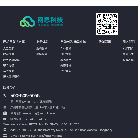
产品与解决方案
服务体系
乐动网站_乐动中国,
新闻资讯
加入我们
人工智能
服务级别
企业简介
招聘岗位
数字孪生
服务网络
企业文化
联系方式
数字化转型解
服务网络
留言表单
安全服务
荣誉资质
运维服务
企业风采
技术咨询服务
联系我们
400-808-5058
周一到周五9:30-18:00 (北京时间）
广州市黄埔区科学大道18号芯大厦B2栋1-2层
商务合作: marketing@sinontt.com
媒体合作: media@sinontt.com
Overseas business: NETTHINK HOLDINGS(HK)CO.,LIMITED
Add: Unit 04-05, 16F, The Broadway No.54-62 Lockhart Road,
Wanchai, HongKong
Email: sinontt_business@sinontt.com