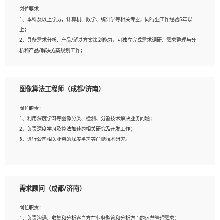
岗位要求
岗位要求：
1、本科及以上学历，计算机、数学、统计学等相关专业，同行业工作经验5年以
1、全日制统招本科及以上学历，计算机相关专业毕业，5年以上开发工作经验；
上；
2、具有扎实的java编程功底和良好的编码习惯，有分布式、多线程及高并发系统开
2、具备需求分析、产品/解决方案策划能力，可独立完成需求调研、需求整理与分
发经验和性能调优经验尤佳；熟悉JVM调优；掌握基础中间件、基础架构方案和云
析和产品/解决方案规划工作；
平台、云产品功能特性，熟练使用相关平台的功能和了解其背后实现机制；
3、逻辑缜密，对用户产品/解决方案体验敏感，对数据敏感，有产品/解决方案意
3、精通主流开发框架经验，精通一门主流开发语言；熟悉主流开源框架源码；
识，有主见，以数据为驱动，以结果为导向；
4、具有一定的大中型项目参与经验，有中间件、基础组件和框架的研发经验，具备
4、具有丰富的AI产品/解决方案解决方案经验，能够针对客户的需求，快速响应输
研发管理流程建设经验；
图像算法工程师（成都/济南）
出相关的解决方案，包括视频分析、图像识别、NLP、OCR、机器学习等；
5、熟悉Spring、Mybatis等开源框架和常用apache组件,熟悉Web服务端开发的各种
5、具备AI技术背景，掌握TensorFlow、PyTorch、Spark MLlib、SK-Learn等常见
常用框架和技术Springboot、Shiro、springcloud等；熟悉Linux常用命令和了解常
岗位职责：
AI算法框架，对人脸识别、目标检测、图像识别、OCR、NLP等AI算法有深刻理
用脚本语言，较丰富的线上系统运维经验，复杂问题排查思路清晰。
1、利用深度学习等图像分类、检测、分割技术解决业务问题；
解。具有AI平台级产品/解决方案从业经验者优先。具有大数据技术背景者优先；
2、负责深度学习及算法加速的相关研究及开发工作；
6、具备良好的客户意识与沟通能力，善于学习思考、创新与团队协作，认真负责、
3、进行公司相关业务的深度学习等前瞻技术研究。
执行力与抗压力强。
岗位要求：
1、统招本科以上学历，图形图像、计算机或数学相关专业；
需求顾问（成都/济南）
2、2年以上图像处理开发经验，熟悉python和spark开发；
3、熟练使用TensorFlow、Theano、Keras 及 Caffe 任意一种主流深度学习框架搭建
岗位职责：
深度学习系统环境；
1、负责沟通、收集和分析客户方在业务监管和分析方面的运营管理需求；