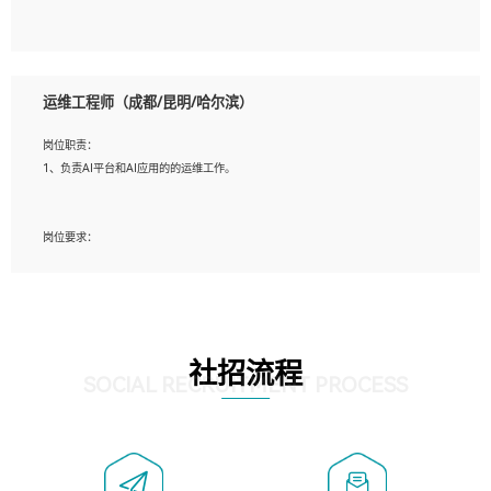
5、必须有实际的生产环境系统维护经验。
6、有中国移动安全态势系统相关项目经验优先考虑。
岗位要求：
1、精通java编程，熟悉vue和jsp编程；
运维工程师（成都/昆明/哈尔滨）
2、熟悉linux命令；
3、熟练使用springmvc、springcloud、webservice等框架进行开发；
岗位职责：
4、熟练使用oracle、mysql进行开发；
1、负责AI平台和AI应用的的运维工作。
5、熟悉流程开发如使用activiti；
6、计算机相关专业本科以上学历，3年以上开发工作经验。
岗位要求：
1、计算机相关专业，大专以上学历，2年以上开发运维工作经验；
2、必须具备的能力：有丰富的运维开发和K8S运维经验；熟悉K8S、Git、docker等
相关工具使用；熟练掌握Linux环境下的Shell语言 ；工作责任感强、具有良好的沟
通能力、服务意识；
3、掌握Linux环境下的Python编程语言；
社招流程
4、掌握DevOps思想、方法和流程。Jenkins工具使用；
SOCIAL RECRUITMENT PROCESS
5、掌握常见中间件配置与优化，如mysql、nginx等；
6、掌握服务器的维护，熟悉linux系统的常用操作；
7、掌握和第三方系统API接口的维护操作，和安全漏洞扫描的修复工作。