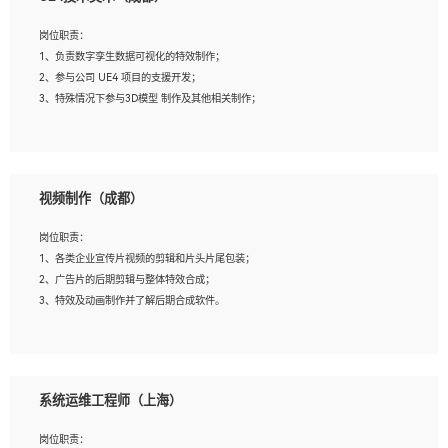
2、熟练掌握 Unity3D 程序开发，精通 C# 语言开发；
3、具有大量插件的使用调试经历，开发测试过 UWP 端程序者优先；
岗位职责：
4、有良好的沟通能力和团队合作意识；
1、负责数字孪生数据可视化的特效制作；
5、开发过 HoloLens 程序者优先。
2、参与公司 UE4 项目的支援开发；
3、特殊情况下参与3D模型 制作及其他相关制作；
岗位要求：
1、全日制本科以上学历，美术、动画相关专业毕业，具有相关效果制作经验2年以
视频制作（成都）
上；
2、熟练掌握 Particle 或 Niagara 制作特效模块；
岗位职责：
3、想象力丰富, 有一定的艺术审美深度；
1、各类企业宣传片视频的剪辑和片头片尾包装；
4、有良好的场景特效搭建功底；
2、广告片的后期剪辑与整体特效合成；
5、熟悉 3Ds Max 或者 Maya；
3、特效及动画制作并了解后期合成软件。
6、有良好的沟通能力和团队合作意识；
7、参与过建筑结构表现相关项目者优先
岗位要求：
1、热爱影视，责任心强，有强烈的兴趣和后期制作的主观能动性；
系统运维工程师（上海）
2、熟练使用After Effect、Photo Shop、熟练掌握视频剪辑和特效包装软件；
3、能对影片后期进行整体调色控制，具备一定审美感；
岗位职责：
4、在剪辑上会思考，有一定编导思维；