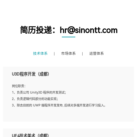
简历投递：hr@sinontt.com
技术体系
市场体系
运营体系
U3D程序开发（成都）
岗位职责：
1、负责公司 Unity3D 程序的开发测试；
2、负责逻辑代码部分的功能实现；
3、除去目前的 UWP 端程序开发发布, 后续对多端开发进行学习投入。
岗位要求：
1、全日制本科相关专业，具有相关开发经验?年以上；
UE4技术美术（成都）