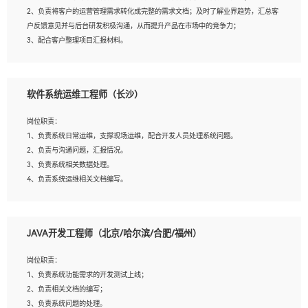
4、熟悉OPENCV、HALCON等常用图像处理软件，熟练进行图像处理；
2、负责将客户的运营管理需求转化成完整的需求文档；及时了解业界趋势，汇总客
5、熟悉主流的分类算法、聚类算法和关联分析算法原理，能熟练使用神经网络算法
户反馈意见并与后台研发积极沟通，从而提升产品在市场中的竞争力；
的进行业务建模；
3、配合客户整理项目汇报材料。
6、对OCR领域有深入的研究，熟悉模型调参，压缩和整型化方法；
7、熟悉mysql、oracle、MongoDB、redis等其中一种数据库使用。
岗位要求：
软件系统运维工程师（长沙）
1、3年以上运营或解决方案的工作经验。
2、具备良好的逻辑能力、沟通能力和文字处理能力，能够从海量数据中发现关键特
岗位职责：
征，可独立提出完整的优化方案,并推动方案执行达成结果；熟练使用PPT、
1、负责系统日常运维，支撑现场运维，配合开发人员处理系统问题。
WORD、EXCEL等办公软件；
2、负责与沟通问题，汇报情况。
3、深入理解公司各项AI产品和技术信息；具有较强的文档编写能力，能独立撰写
3、负责系统相关数据处理。
PPT、方案建议书等，面试时需携带个人制作的专业PPT文件进行展示。
4、负责系统运维相关文档编写。
5、负责现场对接客户，沟通事项。
JAVA开发工程师（北京/哈尔滨/合肥/福州）
岗位要求：
1、计算机相关专业本科以上学历，1年以上软件系统运维经验。
岗位职责：
2、精通linux命令。
1、负责系统功能需求的开发测试上线；
3、熟悉oracle、mysql 数据库。
2、负责相关文档的编写；
4、善于沟通，具有良好的团队合作精神和协作能力。
3、负责系统问题的处理。