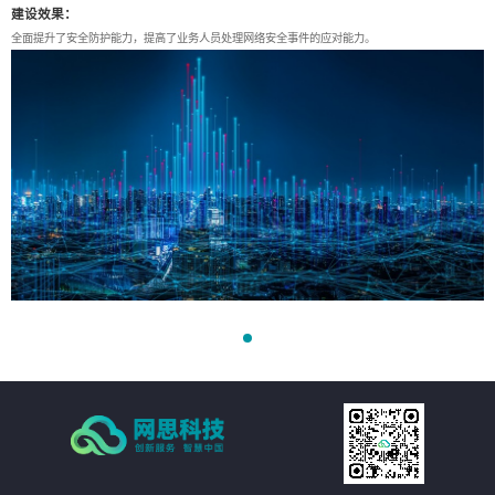
建设效果：
全面提升了安全防护能力，提高了业务人员处理网络安全事件的应对能力。