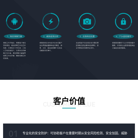
客户价值
CUSTOMER VALUE
01
专业化的安全防护：可协助客户在重要时期从安全风险检测、安全加固、威胁