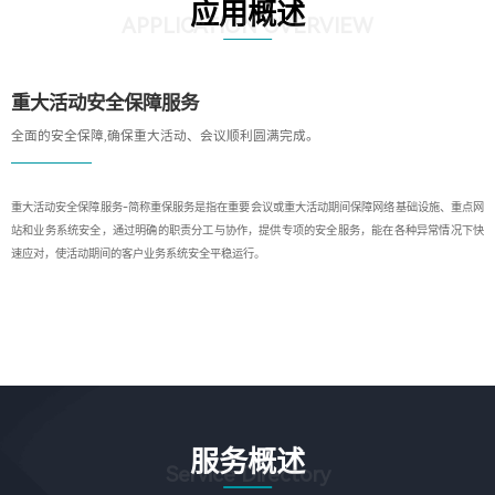
应用概述
APPLICATION OVERVIEW
重大活动安全保障服务
全面的安全保障,确保重大活动、会议顺利圆满完成。
重大活动安全保障服务-简称重保服务是指在重要会议或重大活动期间保障网络基础设施、重点网
站和业务系统安全，通过明确的职责分工与协作，提供专项的安全服务，能在各种异常情况下快
速应对，使活动期间的客户业务系统安全平稳运行。
服务概述
Service Directory