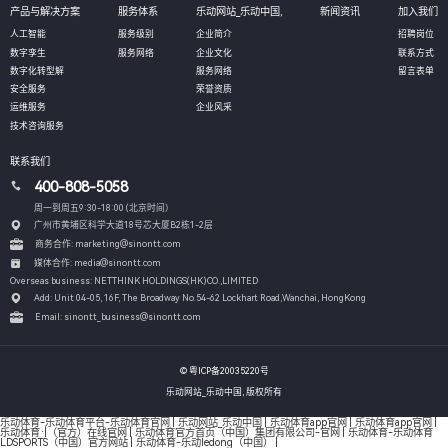
产品与解决方案
服务体系
乐动网站_乐动中国,
新闻资讯
加入我们
人工智能
服务级别
企业简介
招聘岗位
数字孪生
服务网络
企业文化
联系方式
数字化转型解
服务网络
留言表单
安全服务
荣誉资质
运维服务
企业风采
技术咨询服务
联系我们
400-808-5058
周一到周五9:30-18:00 (北京时间）
广州市黄埔区科学大道18号芯大厦B2栋1-2层
商务合作: marketing@sinontt.com
媒体合作: media@sinontt.com
Overseas business: NETTHINK HOLDINGS(HK)CO.,LIMITED
Add: Unit 04-05, 16F, The Broadway No.54-62 Lockhart Road,
Wanchai, HongKong
Email: sinontt_business@sinontt.com
© 粤ICP备20035220号
乐动网站_乐动中国, 版权所有
乐动体育-乐动体育平台-乐动体育官网
|
乐动网站_乐动中国
|
乐动体育app官网
|
乐动体育app官网
|
乐动体育·|（官方）在线官网
|
乐动体育官方首页（中国）集团有限公司-官网
|
乐动体育-乐动体育
LDSPORTS（中国）官方网站
|
乐动体育-乐动ledong（中国）
|