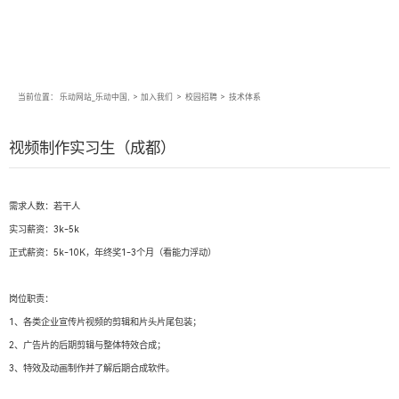
当前位置：
乐动网站_乐动中国,
>
加入我们
>
校园招聘
>
技术体系
视频制作实习生（成都）
需求人数：若干人
实习薪资：3k-5k
正式薪资：5k-10K，年终奖1-3个月（看能力浮动）
岗位职责：
1、各类企业宣传片视频的剪辑和片头片尾包装；
2、广告片的后期剪辑与整体特效合成；
3、特效及动画制作并了解后期合成软件。