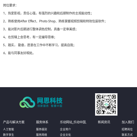
岗位要求：
1、热爱影视，责任心强，有强烈的兴趣和后期制作的主观能动性；
2、熟练使用After Effect、Photo Shop、熟练掌握视频剪辑和特效包装软件；
3、能对影片后期进行整体调色控制，具备一定审美感；
4、在剪辑上会思考，有一定编导思维；
5、踏实， 勤奋，愿意在工作中不断学习，提高自我；
6、能与同事友好相处。
产品与解决方案
服务体系
乐动网站_乐动中国,
新闻资讯
加入我们
人工智能
服务级别
企业简介
招聘岗位
数字孪生
服务网络
企业文化
联系方式