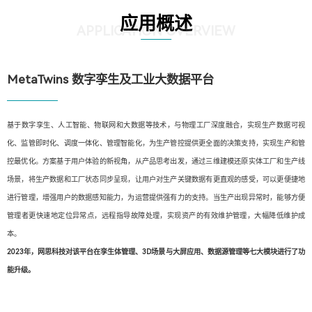
应用概述
APPLICATION OVERVIEW
MetaTwins 数字孪生及工业大数据平台
基于数字孪生、人工智能、物联网和大数据等技术，与物理工厂深度融合，实现生产数据可视
化、监管即时化、调度一体化、管理智能化，为生产管控提供更全面的决策支持，实现生产和管
控最优化。方案基于用户体验的新视角，从产品思考出发，通过三维建模还原实体工厂和生产线
场景，将生产数据和工厂状态同步呈现，让用户对生产关键数据有更直观的感受，可以更便捷地
进行管理，增强用户的数据感知能力，为运营提供强有力的支持。当生产出现异常时，能够方便
管理者更快速地定位异常点，远程指导故障处理，实现资产的有效维护管理，大幅降低维护成
本。
2023年，网思科技对该平台在孪生体管理、3D场景与大屏应用、数据源管理等七大模块进行了功
能升级。