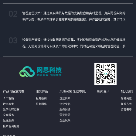
02
管理运营决策：通过真实场景与数据的完美融合和实时呈现，真实再现实际的
生产状态，有助于管理者更高效直观的获知数据，并作出相应决策，甚至可以
对决策进行模拟推演，以达到最优化决策的目的。
03
设备资产管理：通过物联网数据的采集，实时获知设备资产状态信息和健康状
况。无需到现场即可实现资产的有效维护；同时还可定义相应的管理阈值，系
统自动预警，对设备进行预测性维护，选择性保养和更换，大幅降低设备资产
维护成本。
产品与解决方案
服务体系
乐动网站_乐动中国,
新闻资讯
加入我们
人工智能
服务级别
企业简介
招聘岗位
数字孪生
服务网络
企业文化
联系方式
数字化转型解
服务网络
留言表单
安全服务
荣誉资质
运维服务
企业风采
技术咨询服务