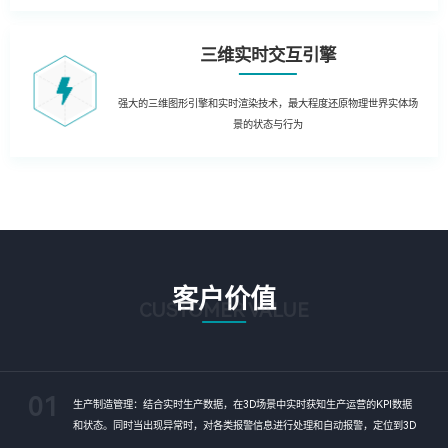
三维实时交互引擎
强大的三维图形引擎和实时渲染技术，最大程度还原物理世界实体场
景的状态与行为
客户价值
CUSTOMER VALUE
01
生产制造管理：结合实时生产数据，在3D场景中实时获知生产运营的KPI数据
和状态。同时当出现异常时，对各类报警信息进行处理和自动报警，定位到3D
场景，及时获知运行风险，通过3D动态方式进行故障处理和远程干预。