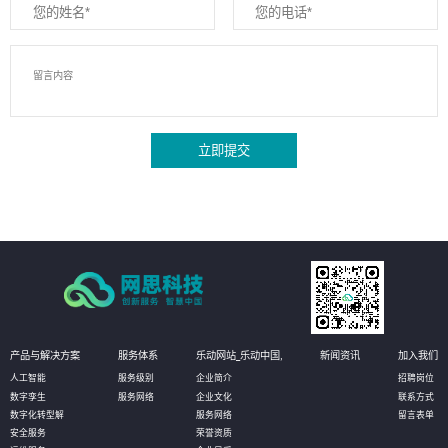
立即提交
产品与解决方案
服务体系
乐动网站_乐动中国,
新闻资讯
加入我们
人工智能
服务级别
企业简介
招聘岗位
数字孪生
服务网络
企业文化
联系方式
数字化转型解
服务网络
留言表单
安全服务
荣誉资质