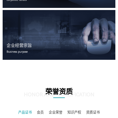
企业经营宗旨
Business purpose
荣誉资质
HONOR AND QUALIFICATION
产品证书
会员
企业荣誉
知识产权
资质证书