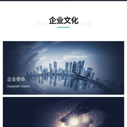
企业文化
COMPANY CULUTURE
企业使命
Corporate mission