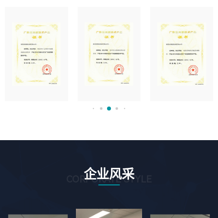
企业风采
CORPORATE STYLE